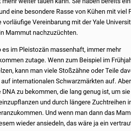
t mehr weiter tauen kann. Sie haben bereits ei
 und eine besondere Rasse von Kühen mit viel F
 vorläufige Vereinbarung mit der Yale University
ein Mammut nachzuzüchten.
es im Pleistozän massenhaft, immer mehr
men zutage. Wenn zum Beispiel im Frühjahr
zen, kann man viele Stoßzähne oder Teile da
r auf internationalen Schwarzmärkten auf. Aber
e DNA zu bekommen, die lang genug ist, um sie 
inzupflanzen und durch längere Zuchtreihen i
ranzukommen. Und wenn man dann das Mamm
esem wieder ansiedeln, das wäre ja ein vertraut