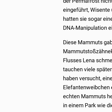
der Permafrost nich
eingeführt, Wisente
hatten sie sogar eine
DNA-Manipulation 
Diese Mammuts gab 
Mammutstoßzähnekom
Flusses Lena schmel
tauchen viele späte
haben versucht, ein
Elefantenweibchen e
echten Mammuts he
in einem Park wie di