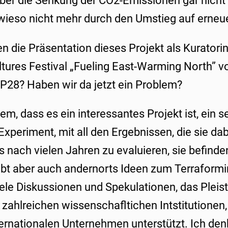
ber die Senkung der CO2-Emissionen gar nicht
wieso nicht mehr durch den Umstieg auf erneu
n die Präsentation dieses Projekt als Kuratori
ltures Festival „Fueling East-Warming North” 
P28? Haben wir da jetzt ein Problem?
em, dass es ein interessantes Projekt ist, ein s
xperiment, mit all den Ergebnissen, die sie da
es nach vielen Jahren zu evaluieren, sie befinde
bt aber auch andernorts Ideen zum Terraformi
ele Diskussionen und Spekulationen, das Pleist
 zahlreichen wissenschafltichen Intstitutione
rnationalen Unternehmen unterstützt. Ich denke