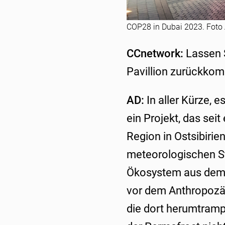
COP28 in Dubai 2023. Foto
CCnetwork:
Lassen 
Pavillion zurückkom
AD:
In aller Kürze, e
ein Projekt, das seit
Region in Ostsibirie
meteorologischen St
Ökosystem aus dem P
vor dem Anthropozän
die dort herumtramp