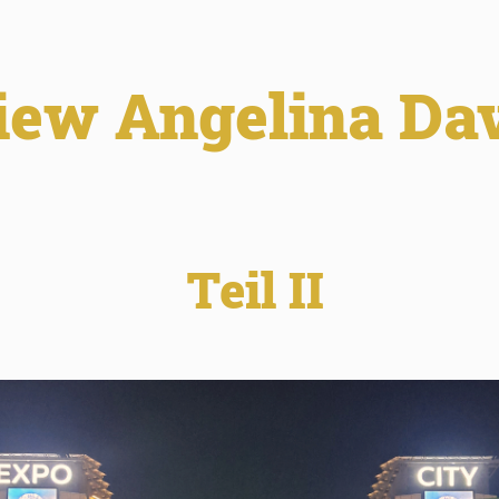
view Angelina D
Teil II