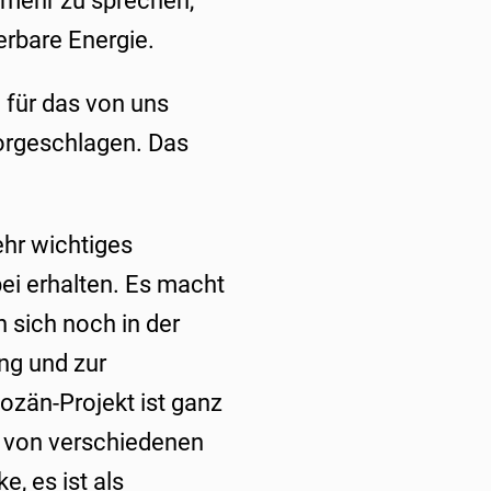
 mehr zu sprechen,
erbare Energie.
n für das von uns
vorgeschlagen. Das
ehr wichtiges
bei erhalten. Es macht
n sich noch in der
ng und zur
ozän-Projekt ist ganz
n, von verschiedenen
, es ist als